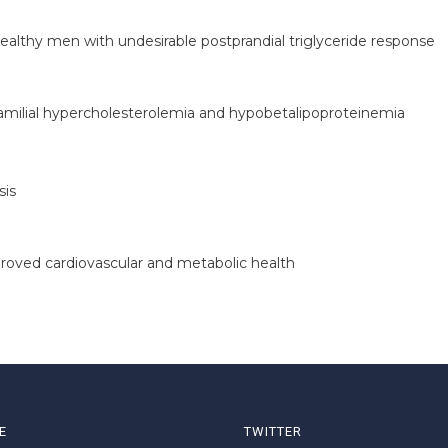
healthy men with undesirable postprandial triglyceride response
 familial hypercholesterolemia and hypobetalipoproteinemia
sis
proved cardiovascular and metabolic health
E
TWITTER