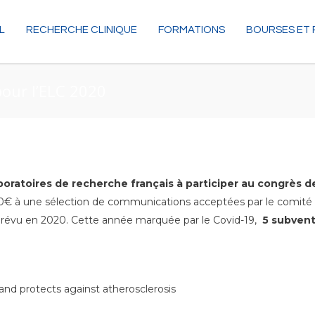
L
RECHERCHE CLINIQUE
FORMATIONS
BOURSES ET 
our l’ELC 2020
oratoires de recherche français à participer au congrès de
0€ à une sélection de communications acceptées par le comité 
prévu en 2020. Cette année marquée par le Covid-19,
5 subven
and protects against atherosclerosis