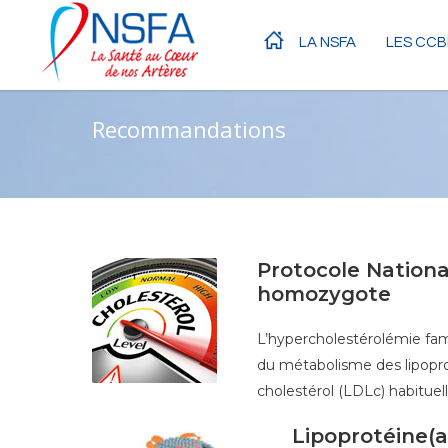
LA NSFA
LES CCB
Recommandations
Protocole Nationa
homozygote
L’hypercholestérolémie fam
du métabolisme des lipopro
cholestérol (LDLc) habitue
Lipoprotéine(a