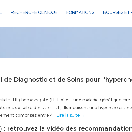
L
RECHERCHE CLINIQUE
FORMATIONS
BOURSES ET 
l de Diagnostic et de Soins pour l’hyperch
iliale (HF) homozygote (HFHo) est une maladie génétique rare, 
téines de faible densité (LDL). Ils induisent une hypercholesté
llement comprises entre 4...
Lire la suite →
) : retrouvez la vidéo des recommandatio