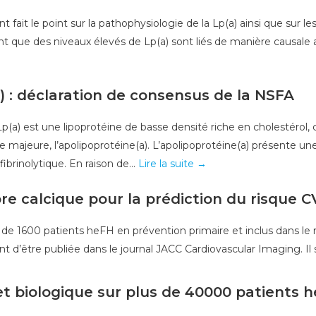
it le point sur la pathophysiologie de la Lp(a) ainsi que sur l
 que des niveaux élevés de Lp(a) sont liés de manière causale
) : déclaration de consensus de la NSFA
 Lp(a) est une lipoprotéine de basse densité riche en cholestérol,
majeure, l’apolipoprotéine(a). L’apolipoprotéine(a) présente une
fibrinolytique. En raison de...
Lire la suite →
re calcique pour la prédiction du risque C
s de 1600 patients heFH en prévention primaire et inclus dans l
’être publiée dans le journal JACC Cardiovascular Imaging. Il s’
 et biologique sur plus de 40000 patients 