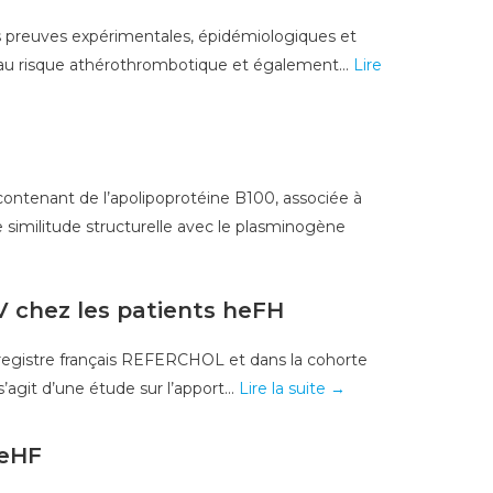
es preuves expérimentales, épidémiologiques et
 au risque athérothrombotique et également...
Lire
 contenant de l’apolipoprotéine B100, associée à
 similitude structurelle avec le plasminogène
V chez les patients heFH
e registre français REFERCHOL et dans la cohorte
agit d’une étude sur l’apport...
Lire la suite →
heHF