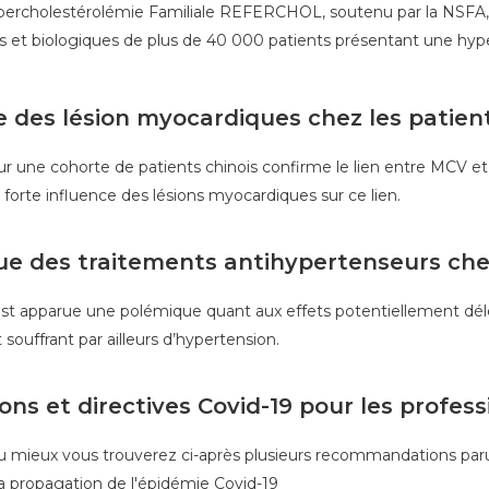
Hypercholestérolémie Familiale REFERCHOL, soutenu par la NSFA, a
ues et biologiques de plus de 40 000 patients présentant une hyp
 des lésion myocardiques chez les patient
une cohorte de patients chinois confirme le lien entre MCV et 
 forte influence des lésions myocardiques sur ce lien.
que des traitements antihypertenseurs chez
est apparue une polémique quant aux effets potentiellement dé
 souffrant par ailleurs d’hypertension.
s et directives Covid-19 pour les profess
au mieux vous trouverez ci-après plusieurs recommandations par
la propagation de l'épidémie Covid-19