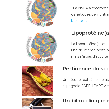
La NSFA a récemment fa
génétiques démontrant
la suite →
Lipoprotéine(a
La lipoprotéine(a), ou
une deuxième protéine 
mais n’a pas d’activité 
Pertinence du sco
Une étude réalisée sur plu
espagnole SAFEHEART vient d
Un bilan clinique