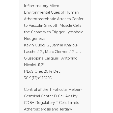
Inflammatory Micro-
Environmental Cues of Human
Atherothrombotic Arteries Confer
to Vascular Smooth Muscle Cells
the Capacity to Trigger Lymphoid
Neogenesis
Kevin Guedj1,2., Jamila Khallou-
Laschet1,2., Marc Clement1,2 … …
Giuseppina Caligiuri1, Antonino
Nicoletti1,2*
PLoS One. 2014 Dec
30;9(12):e116295
Control of the T Follicular Helper-
Germinal Center B-Cell Axis by
CD8+ Regulatory T Cells Limits
Atherosclerosis and Tertiary