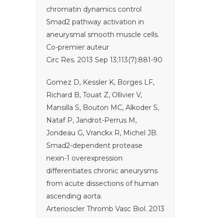
chromatin dynamics control
Smad2 pathway activation in
aneurysmal smooth muscle cells.
Co-premier auteur
Circ Res. 2013 Sep 13;113(7):881-90
Gomez D, Kessler K, Borges LF,
Richard B, Touat Z, Ollivier V,
Mansilla S, Bouton MC, Alkoder S,
Nataf P, Jandrot-Perrus M,
Jondeau G, Vranckx R, Michel JB.
Smad2-dependent protease
nexin-1 overexpression
differentiates chronic aneurysms
from acute dissections of human
ascending aorta.
Arterioscler Thromb Vasc Biol. 2013