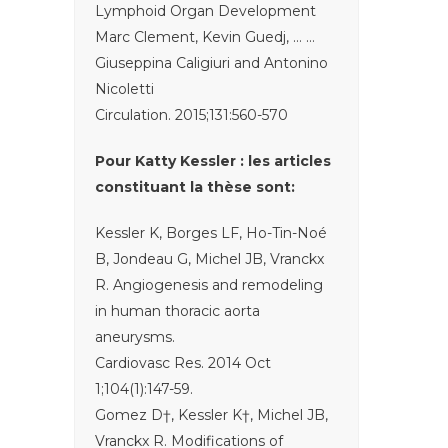
Lymphoid Organ Development
Marc Clement, Kevin Guedj, … …
Giuseppina Caligiuri and Antonino
Nicoletti
Circulation. 2015;131:560-570
Pour Katty Kessler : les articles
constituant la thèse sont:
Kessler K, Borges LF, Ho-Tin-Noé
B, Jondeau G, Michel JB, Vranckx
R. Angiogenesis and remodeling
in human thoracic aorta
aneurysms.
Cardiovasc Res. 2014 Oct
1;104(1):147-59.
Gomez D†, Kessler K†, Michel JB,
Vranckx R. Modifications of