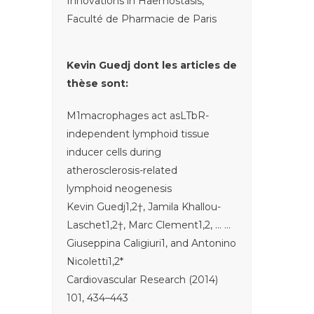
Innovations in Haemostasis,
Faculté de Pharmacie de Paris
Kevin Guedj dont les articles de
thèse sont:
M1macrophages act asLTbR-
independent lymphoid tissue
inducer cells during
atherosclerosis-related
lymphoid neogenesis
Kevin Guedj1,2†, Jamila Khallou-
Laschet1,2†, Marc Clement1,2, … …
Giuseppina Caligiuri1, and Antonino
Nicoletti1,2*
Cardiovascular Research (2014)
101, 434–443