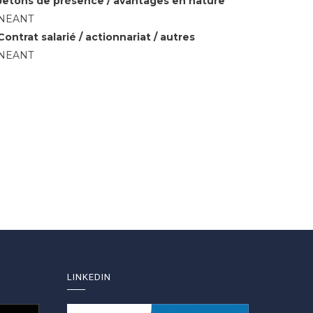
Jetons de présence / avantages en nature
NEANT
Contrat salarié / actionnariat / autres
NEANT
LINKEDIN