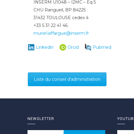
INSERM U1048 – I2MC – Eq 5
CHU Rangueil, BP 84225
31432 TOULOUSE cedex 4
+33 5 31 22 41 46
muriel.laffargue@inserm.fr
Linkedin
Orcid
Pubmed
Liste du conseil d'administration
NEWSLETTER
YOUTUB