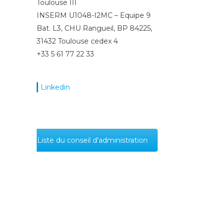
Toulouse III
INSERM U1048-I2MC – Equipe 9
Bat. L3, CHU Rangueil, BP 84225,
31432
Toulouse cedex 4
+33 5 61 77 22 33
Linkedin
Liste du conseil d'administration