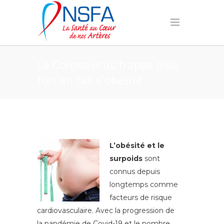
Le Coronavirus frappe plus
fort en cas d’obésité
L’obésité et le
surpoids
sont
connus depuis
longtemps comme
facteurs de risque
cardiovasculaire. Avec la progression de
la pandémie de Covid-19 et le nombre