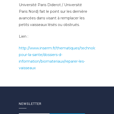
Université Paris Diderot / Université
Paris Nord) fait le point sur les dernière
avancées dans visant à remplacer les
petits vaisseaux lésés ou obstrués.
Lien :
http://www.inserm.fr/thematiques/technologies-
pour-la-sante/dossiers-d-
information/biomateriaux/reparer-les-
vaisseaux
NEWSLETTER