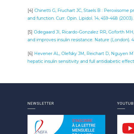
[4]
Chinetti G, Fruchart JC, Staels B : Peroxisome 
and function. Curr. Opin. Lipidol. 14, 459-468 (2003).
[5]
Odegaard JI, Ricardo-Gonzalez RR, Goforth MH,
and improves insulin resistance. Nature (London). 4
[6]
Hevener AL, Olefsky JM, Reichart D, Nguyen M
hepatic insulin sensitivity and full antidiabetic effec
NEWSLETTER
YOUTUB