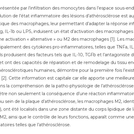
ésentée par l’infiltration des monocytes dans l’espace sous-endot
ion de l’état inflammatoire des lésions d’athérosclérose est au
lastique des macrophages, leur permettant d’adapter la réponse 
FNg, IL-1b ou LPS, induisent un état d’activation des macrophages 
t une activation « alternative » ou M2 des macrophages [1]. Les m
ipalement des cytokines pro-inflammatoires, telles que TNFa, IL
ls produisent des facteurs tels que IL-10, TGFb et l’antagoniste
t ont des capacités de réparation et de remodelage du tissu 
érosclérotiques humaines, démontre pour la première fois l’exi
[2]. Cette information est capitale car elle apporte une meille
ns la compréhension de la patho-physiologie de l’athérosclérose.
 être non seulement la conséquence d’une réaction inflammatoire l
 sein de la plaque d’athérosclérose, les macrophages M2, identi
, ont été localisés dans une zone distante du corps lipidique de
2, ainsi que le contrôle de leurs fonctions, apparaît comme une
toires telles que l’athérosclérose.