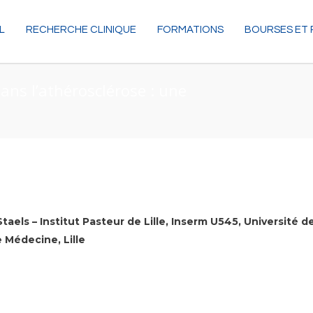
L
RECHERCHE CLINIQUE
FORMATIONS
BOURSES ET 
ns l’athérosclérose : une
Staels – Institut Pasteur de Lille, Inserm U545, Université d
 Médecine, Lille