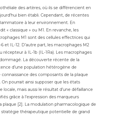
héliale des artères, où ils se différencient en
jourd’hui bien établi. Cependant, de récentes
inflammatoire à leur environnement. En
dit « classique » ou M1. En revanche, les
acrophages M1 sont des cellules effectrices qui
-6 et IL-12. D’autre part, les macrophages M2
 du récepteur à IL-1b (IL-1Ra). Les macrophages
endommagé. La découverte récente de la
stence d’une population hétérogène de
ure connaissance des composants de la plaque
 On pourrait ainsi supposer que les états
ocale, mais aussi le résultat d’une défaillance
fiés grâce à l’expression des marqueurs
 la plaque [2]. La modulation pharmacologique de
 stratégie thérapeutique potentielle de grand