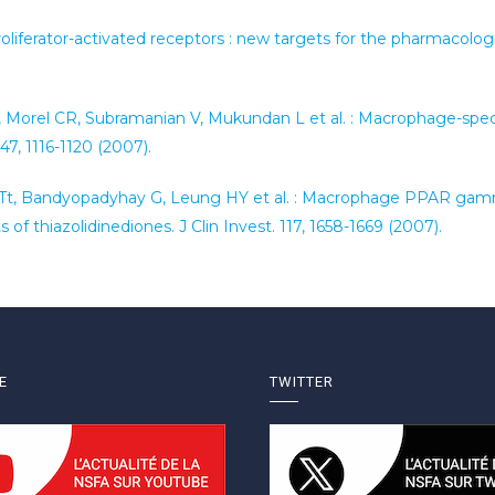
proliferator-activated receptors : new targets for the pharmaco
 Morel CR, Subramanian V, Mukundan L et al. : Macrophage-spec
47, 1116-1120 (2007).
Tt, Bandyopadyhay G, Leung HY et al. : Macrophage PPAR gamma
ts of thiazolidinediones. J Clin Invest. 117, 1658-1669 (2007).
E
TWITTER