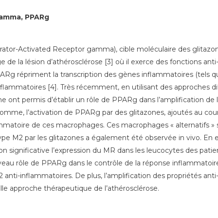
 gamma, PPARg
ator-Activated Receptor gamma), cible moléculaire des glitazone
 de la lésion d’athérosclérose [3] où il exerce des fonctions ant
ARg répriment la transcription des gènes inflammatoires (tels qu
flammatoires [4]. Très récemment, en utilisant des approches diffé
 ont permis d’établir un rôle de PPARg dans l’amplification de 
homme, l’activation de PPARg par des glitazones, ajoutés au cou
matoire de ces macrophages. Ces macrophages « alternatifs » se 
pe M2 par les glitazones a également été observée in vivo. En ef
 significative l’expression du MR dans les leucocytes des patient
u rôle de PPARg dans le contrôle de la réponse inflammatoire,
ti-inflammatoires. De plus, l’amplification des propriétés anti
lle approche thérapeutique de l’athérosclérose.