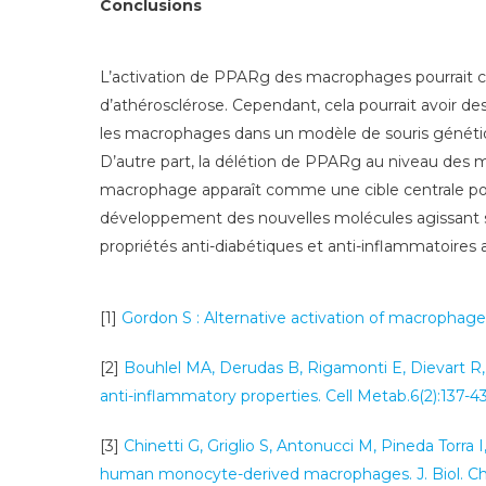
Conclusions
L’activation de PPARg des macrophages pourrait con
d’athérosclérose. Cependant, cela pourrait avoir 
les macrophages dans un modèle de souris génétique
D’autre part, la délétion de PPARg au niveau des m
macrophage apparaît comme une cible centrale pour 
développement des nouvelles molécules agissant s
propriétés anti-diabétiques et anti-inflammatoires 
[1]
Gordon S : Alternative activation of macrophage
[2]
Bouhlel MA, Derudas B, Rigamonti E, Dievart R
anti-inflammatory properties. Cell Metab.6(2):137-4
[3]
Chinetti G, Griglio S, Antonucci M, Pineda Torra 
human monocyte-derived macrophages. J. Biol. Ch