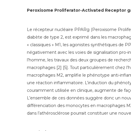
Peroxisome Proliferator-Activated Receptor
Le récepteur nucléaire PPARg (Peroxisome Prolifer
diabète de type 2, est exprimé dans les macrophage
« classiques » M1, les agonistes synthétiques de PP
négativement avec les voies de signalisation pro-in
l’homme, les travaux des deux groupes de recherche
macrophages [2] [5]. Tout particulièrement chez l’
macrophages M2, amplifie le phénotype anti-inflam
une réaction inflammatoire. L’induction du phénoty
couramment utilisée en clinique, augmente de façon
L’ensemble de ces données suggère donc un nouvea
différenciation des monocytes en macrophages M2 an
dans l’athérosclérose pourrait constituer une nouve