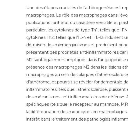
Une des étapes cruciales de l’athérogenèse est repr
macrophages. Le rôle des macrophages dans l’évolut
publications font état du caractère versatile et p
particulier, les cytokines de type Th1, telles que I
cytokines Th2, telles que l’IL-4 et l’IL-13 induisen
détruisent les microorganismes et produisent princ
présentent des propriétés anti-inflammatoires car i
M2 sont également impliqués dans l’angiogenèse e
présence des macrophages M2 dans les lésions ath
macrophages au sein des plaques d’athérosclérose 
d’athérome, et pourrait se révéler fondamentale da
inflammatoires, tels que l’athérosclérose, puissent
des mécanismes anti-inflammatoires de défense. Au
spécifiques (tels que le récepteur au mannose, MR)
la différenciation des monocytes en macrophages M
intérêt dans le traitement des pathologies inflamma