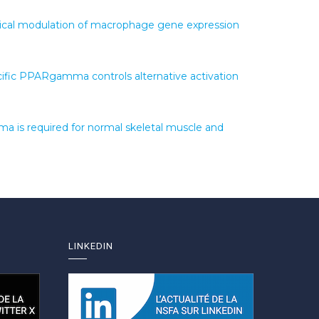
logical modulation of macrophage gene expression
ific PPARgamma controls alternative activation
 is required for normal skeletal muscle and
LINKEDIN