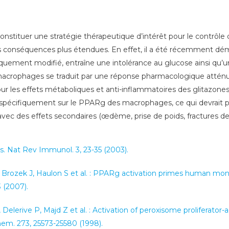
stituer une stratégie thérapeutique d’intérêt pour le contrôle 
des conséquences plus étendues. En effet, il a été récemment 
ment modifié, entraîne une intolérance au glucose ainsi qu’une 
acrophages se traduit par une réponse pharmacologique atténuée 
les effets métaboliques et anti-inflammatoires des glitazones. C
pécifiquement sur le PPARg des macrophages, ce qui devrait p
avec des effets secondaires (œdème, prise de poids, fractures des
s. Nat Rev Immunol. 3, 23-35 (2003).
, Brozek J, Haulon S et al. : PPARg activation primes human mo
3 (2007).
I, Delerive P, Majd Z et al. : Activation of peroxisome proliferato
em. 273, 25573-25580 (1998).