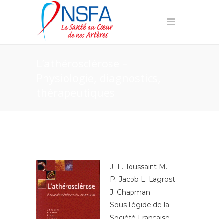
L’athérosclérose –
Physiologie, diagnostics,
thérapeutiques
J.-F. Toussaint M.-
P. Jacob L. Lagrost
J. Chapman
Sous l’égide de la
Société Française