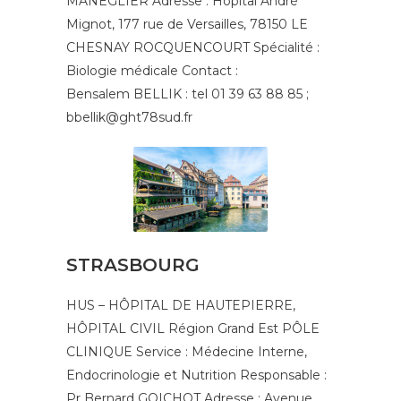
MANEGLIER Adresse : Hôpital André
Mignot, 177 rue de Versailles, 78150 LE
CHESNAY ROCQUENCOURT Spécialité :
Biologie médicale Contact :
Bensalem BELLIK : tel 01 39 63 88 85 ;
bbellik@ght78sud.fr
STRASBOURG
HUS – HÔPITAL DE HAUTEPIERRE,
HÔPITAL CIVIL Région Grand Est PÔLE
CLINIQUE Service : Médecine Interne,
Endocrinologie et Nutrition Responsable :
Pr Bernard GOICHOT Adresse : Avenue