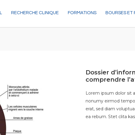
L
RECHERCHE CLINIQUE
FORMATIONS
BOURSES ET 
Dossier d’infor
comprendre l’a
Lorem ipsum dolor sit a
nonumy eirmod tempor 
erat, sed diam voluptua
ea rebum. Stet clita ka