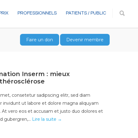
PRIX
PROFESSIONNELS
PATIENTS / PUBLIC
Faire un don
Devenir membre
mation Inserm : mieux
thérosclérose
met, consetetur sadipscing elitr, sed diam
invidunt ut labore et dolore magna aliquyam
. At vero eos et accusam et justo duo dolores et
sd gubergren,...
Lire la suite →